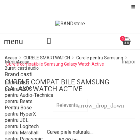
Numele listei de dorinte
Ai nevoie sa fii autentificat pentru a salva produsele in lista 
dorinte.
menu
0
ANULEAZA
AUTENTIFI
ANULEAZA
CREEAZA O LISTA DE DOR
Acasa
CURELE SMARTWATCH
Curele pentru Samsung
Menu
Inapoi
Acasa
Curele compatibile Samsung Galaxy Watch Active
Bureti casti audio
Brand casti
CURELE COMPATIBILE SAMSUNG
pentru AKG
GALAXY WATCH ACTIVE
pentru ASUS
pentru Audio-Technica
pentru Beats
arrow_drop_down
Relevanta
Pentru Bose
pentru HyperX
pentru JBL
pentru Logitech
Curea piele naturala,...
pentru Marshall
pentru Panasonic