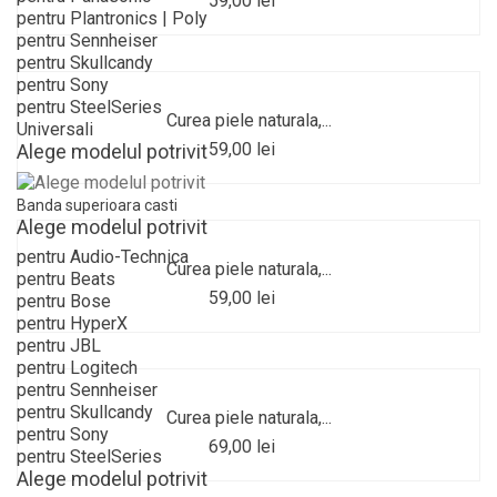
59,00 lei
pentru Plantronics | Poly
pentru Sennheiser
pentru Skullcandy
pentru Sony
pentru SteelSeries
Curea piele naturala,...
Universali
59,00 lei
Alege modelul potrivit
Banda superioara casti
Alege modelul potrivit
pentru Audio-Technica
Curea piele naturala,...
pentru Beats
59,00 lei
pentru Bose
pentru HyperX
pentru JBL
pentru Logitech
pentru Sennheiser
pentru Skullcandy
Curea piele naturala,...
pentru Sony
69,00 lei
pentru SteelSeries
Alege modelul potrivit