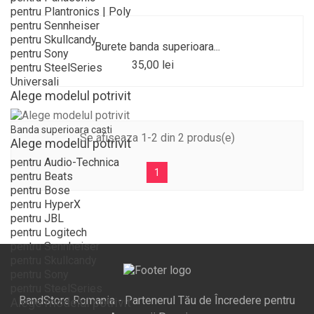
pentru Plantronics | Poly
pentru Sennheiser
pentru Skullcandy
Burete banda superioara...
pentru Sony
35,00 lei
pentru SteelSeries
Universali
Alege modelul potrivit
Banda superioara casti
Se afiseaza 1-2 din 2 produs(e)
Alege modelul potrivit
pentru Audio-Technica
1
pentru Beats
pentru Bose
pentru HyperX
pentru JBL
pentru Logitech
pentru Sennheiser
pentru Skullcandy
pentru Sony
pentru SteelSeries
BandStore Romania - Partenerul Tău de Încredere pentru
Alege modelul potrivit