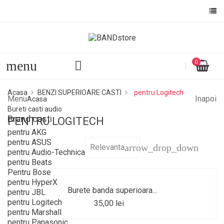
menu
0
Acasa
BENZI SUPERIOARE CASTI
pentru Logitech
Menu
Inapoi
Acasa
Bureti casti audio
Brand casti
PENTRU LOGITECH
pentru AKG
pentru ASUS
arrow_drop_down
Relevanta
pentru Audio-Technica
pentru Beats
Pentru Bose
pentru HyperX
Burete banda superioara...
pentru JBL
pentru Logitech
35,00 lei
pentru Marshall
pentru Panasonic