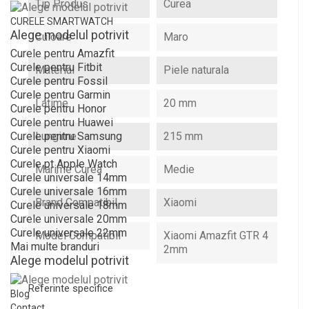
Tip Produs
Curea
CURELE SMARTWATCH
Alege modelul potrivit
Culoare
Maro
Curele pentru Amazfit
Curele pentru Fitbit
Material
Piele naturala
Curele pentru Fossil
Curele pentru Garmin
Latime
20 mm
Curele pentru Honor
Curele pentru Huawei
Lungime
215 mm
Curele pentru Samsung
Curele pentru Xiaomi
Curele pt Apple Watch
Marime Curea
Medie
Curele universale 14mm
Curele universale 16mm
Brand Compatibil
Xiaomi
Curele universale 18mm
Curele universale 20mm
Curele universale 22mm
Model Compatibil
Xiaomi Amazfit GTR 4
Mai multe branduri
2mm
Alege modelul potrivit
Referinte specifice
Blog
Contact