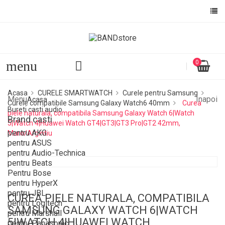
Numele listei de dorinte
Ai nevoie sa fii autentificat pentru a salva produsele in lista 
dorinte.
menu
0
ANULEAZA
AUTENTIFI
ANULEAZA
CREEAZA O LISTA DE DOR
Acasa
CURELE SMARTWATCH
Curele pentru Samsung
Menu
Inapoi
Acasa
Curele compatibile Samsung Galaxy Watch6 40mm
Curea
Bureti casti audio
piele naturala, compatibila Samsung Galaxy Watch 6|Watch
Brand casti
5|Watch 4|Huawei Watch GT4|GT3|GT3 Pro|GT2 42mm,
pentru AKG
Maro/Argintiu
pentru ASUS
pentru Audio-Technica
pentru Beats
Pentru Bose
pentru HyperX
pentru JBL
CUREA PIELE NATURALA, COMPATIBILA
pentru Logitech
SAMSUNG GALAXY WATCH 6|WATCH
pentru Marshall
5|WATCH 4|HUAWEI WATCH
pentru Panasonic