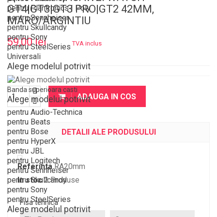
GT4|GT3|GT3 PRO|GT2 42MM,
pentru Plantronics | Poly
pentru Sennheiser
MARO/ARGINTIU
pentru Skullcandy
pentru Sony
59,00 lei
TVA inclus
pentru SteelSeries
Universali
Alege modelul potrivit
Banda superioara casti
ADAUGA IN COS
Alege modelul potrivit
pentru Audio-Technica
pentru Beats
pentru Bose
DETALII ALE PRODUSULUI
pentru HyperX
pentru JBL
pentru Logitech
Referinta
RA20mm
pentru Sennheiser
pentru Skullcandy
In stoc
2 Produse
pentru Sony
pentru SteelSeries
Fisa tehnica
Alege modelul potrivit