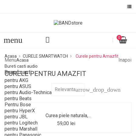
menu
0
Acasa
CURELE SMARTWATCH
Curele pentru Amazfit
Menu
Inapoi
Acasa
Bureti casti audio
Brand casti
CURELE PENTRU AMAZFIT
pentru AKG
pentru ASUS
arrow_drop_down
Relevanta
pentru Audio-Technica
pentru Beats
Pentru Bose
pentru HyperX
Curea piele naturala,...
pentru JBL
pentru Logitech
59,00 lei
pentru Marshall
pentru Panasonic