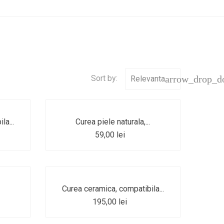
Sort by:
arrow_drop_
Relevanta
la...
Curea piele naturala,...
59,00 lei
.
Curea ceramica, compatibila...
195,00 lei