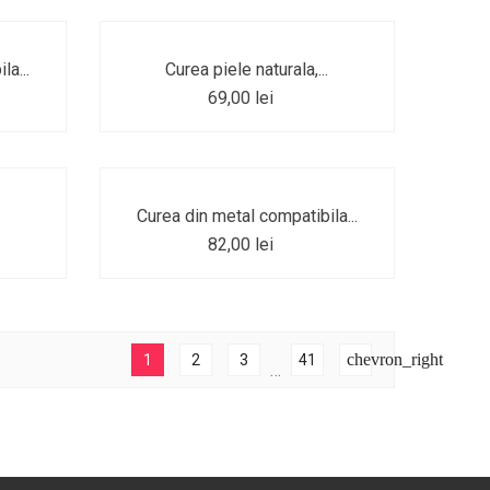
la...
Curea piele naturala,...
69,00 lei
.
Curea din metal compatibila...
82,00 lei
chevron_right
1
2
3
41
…