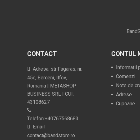
BandS
CONTACT
CONTUL 
Informatii
Adresa: str Fagaras, nr.
Comenzi
45c, Berceni, Ilfov,
Note de cr
Romania | METASHOP
BUSINESS SRL | CUI:
Adrese
43108627
Cupoane
Telefon:+40767568683
Email:
contact@bandstore.ro