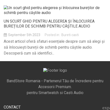
UN SCURT GHID PENTRU ALEGEREA ȘI ÎNLOCUIREA
BUREȚILOR DE SCHIMB PENTRU CĂȘTILE AUDIO
September 5th 2023
Posted in:
Bureti casti
Acest articol oferă sfaturi esențiale despre cum să alegi și
să înlocuiești bureții de schimb pentru căștile audio.
Descoperă cum să identifici...
BandStore Romania - Partenerul Tău de Încredere pentru
Accesorii Premium.
pentru Smartwatch si Casti Audio
CONTACT
exp