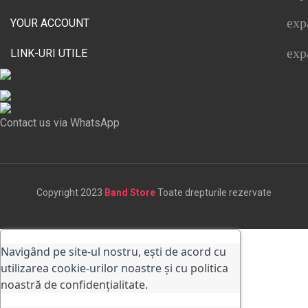
exp
YOUR ACCOUNT
exp
LINK-URI UTILE
Contact us via WhatsApp
Copyright 2023
Band Store
Toate drepturile rezervate
Navigând pe site-ul nostru, ești de acord cu
utilizarea cookie-urilor noastre și cu
politica
noastră de confidențialitate.