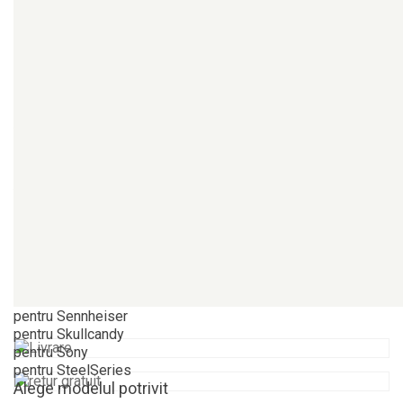
pentru Plantronics | Poly
pentru Sennheiser
pentru Skullcandy
pentru Sony
pentru SteelSeries
Universali
Alege modelul potrivit
Banda superioara casti
Alege modelul potrivit
pentru Audio-Technica
pentru Beats
pentru Bose
pentru HyperX
pentru JBL
pentru Logitech
pentru Sennheiser
pentru Skullcandy
pentru Sony
pentru SteelSeries
Alege modelul potrivit