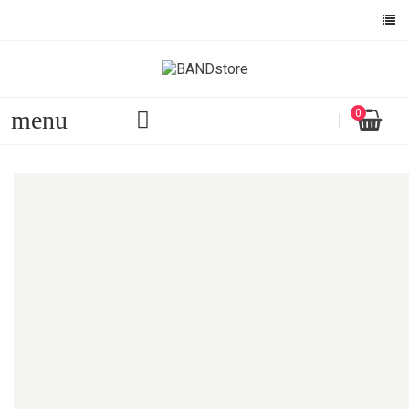
menu
0
Menu
Inapoi
Acasa
Bureti casti audio
Brand casti
pentru AKG
pentru ASUS
pentru Audio-Technica
pentru Beats
Pentru Bose
pentru HyperX
pentru JBL
pentru Logitech
pentru Marshall
pentru Panasonic