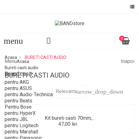
Numele listei de dorinte
Ai nevoie sa fii autentificat pentru a salva produsele in lista 
dorinte.
menu
0
ANULEAZA
AUTENTIFI
ANULEAZA
CREEAZA O LISTA DE DOR
Acasa
BURETI CASTI AUDIO
Menu
Inapoi
Acasa
Bureti casti audio
Brand casti
BURETI CASTI AUDIO
pentru AKG
pentru ASUS
arrow_drop_down
Relevanta
pentru Audio-Technica
pentru Beats
Pentru Bose
pentru HyperX
Kit bureti casti 70mm,...
pentru JBL
47,00 lei
pentru Logitech
pentru Marshall
pentru Panasonic