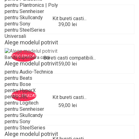
pentru Plantronics | Poly
pentru Sennheiser
pentru Skullcandy
Kit bureti casti...
pentru Sony
39,00 lei
pentru SteelSeries
Universali
Alege modelul potrivit
STOC EPUIZAT
Banda superioara casti
Bureti casti compatibili...
Alege modelul potrivit
59,00 lei
pentru Audio-Technica
pentru Beats
pentru Bose
pentru HyperX
STOC EPUIZAT
pentru JBL
Kit bureti casti...
pentru Logitech
59,00 lei
pentru Sennheiser
pentru Skullcandy
pentru Sony
pentru SteelSeries
Alege modelul potrivit
Kit bureti casti...