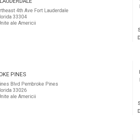
 LAUDERDALE
theast 4th Ave Fort Lauderdale
lorida 33304
nite ale Americii
OKE PINES
ines Blvd Pembroke Pines
lorida 33026
nite ale Americii