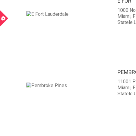
E FORT
1000 Nor
m
Miami, F
Statele U
PEMBR
11001 P
Miami, F
Statele U