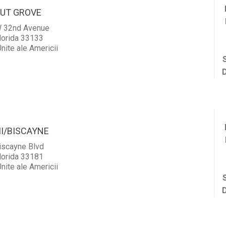
UT GROVE
 32nd Avenue
lorida 33133
nite ale Americii
I/BISCAYNE
iscayne Blvd
lorida 33181
nite ale Americii