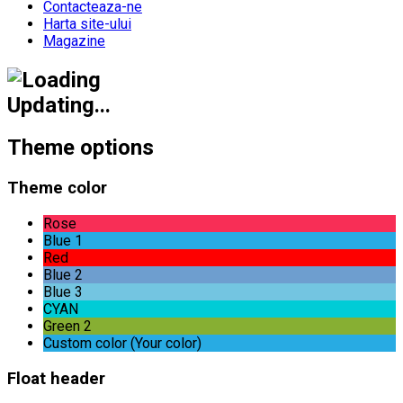
Contacteaza-ne
Harta site-ului
Magazine
Updating...
Theme options
Theme color
Rose
Blue 1
Red
Blue 2
Blue 3
CYAN
Green 2
Custom color (Your color)
Float header