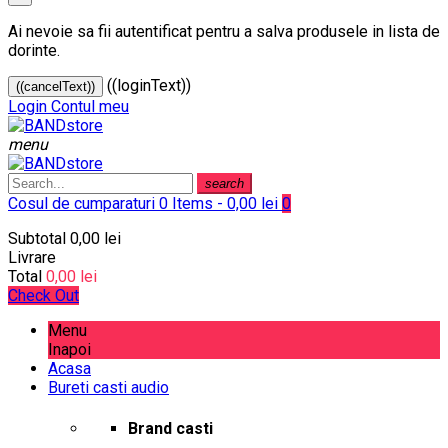
Ai nevoie sa fii autentificat pentru a salva produsele in lista de
dorinte.
((loginText))
((cancelText))
Login
Contul meu
menu
search
Cosul de cumparaturi
0 Items - 0,00 lei
0
Subtotal
0,00 lei
Livrare
Total
0,00 lei
Check Out
Menu
Inapoi
Acasa
Bureti casti audio
Brand casti