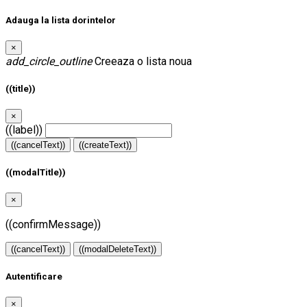
Adauga la lista dorintelor
×
add_circle_outline
Creeaza o lista noua
((title))
×
((label))
((cancelText))
((createText))
((modalTitle))
×
((confirmMessage))
((cancelText))
((modalDeleteText))
Autentificare
×