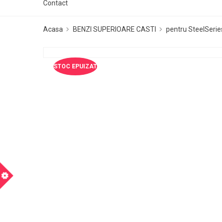
Contact
Acasa
BENZI SUPERIOARE CASTI
pentru SteelSerie
STOC EPUIZAT
m