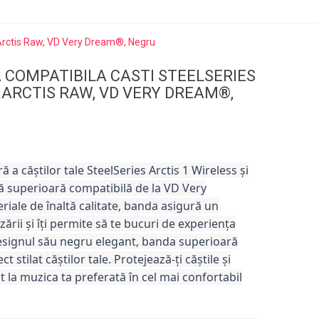
 Arctis Raw, VD Very Dream®, Negru
 COMPATIBILA CASTI STEELSERIES
, ARCTIS RAW, VD VERY DREAM®,
 a căștilor tale SteelSeries Arctis 1 Wireless și
ă superioară compatibilă de la VD Very
iale de înaltă calitate, banda asigură un
zării și îți permite să te bucuri de experiența
designul său negru elegant, banda superioară
stilat căștilor tale. Protejează-ți căștile și
 la muzica ta preferată în cel mai confortabil