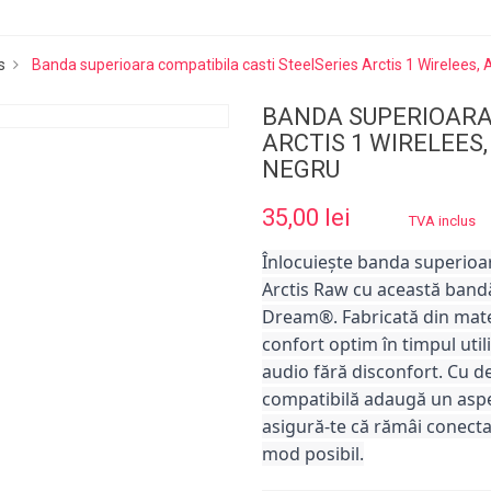
s
Banda superioara compatibila casti SteelSeries Arctis 1 Wirelees,
BANDA SUPERIOARA
ARCTIS 1 WIRELEES
NEGRU
35,00 lei
TVA inclus
Înlocuiește banda superioară
Arctis Raw cu această band
Dream®. Fabricată din mater
confort optim în timpul utili
audio fără disconfort. Cu 
compatibilă adaugă un aspect 
asigură-te că rămâi conectat
mod posibil.