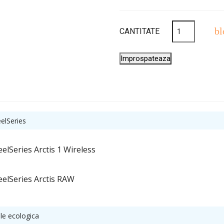
bl
CANTITATE
eelSeries
eelSeries Arctis 1 Wireless
eelSeries Arctis RAW
ele ecologica