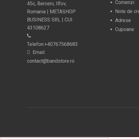
Comenzi
45c, Berceni, Ilfov,
Note de cr
Romania | METASHOP
BUSINESS SRL | CUI:
Adrese
43108627
Cupoane
Telefon:+40767568683
Email:
contact@bandstore.ro