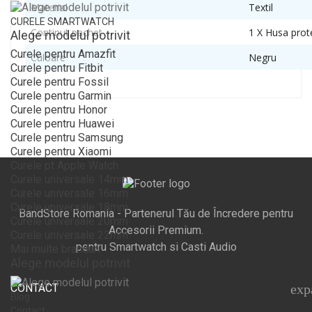
Material
Textil
CURELE SMARTWATCH
Continut pachet
1 X Husa prot
Alege modelul potrivit
Curele pentru Amazfit
Culoare
Negru
Curele pentru Fitbit
Curele pentru Fossil
Curele pentru Garmin
Curele pentru Honor
Curele pentru Huawei
Curele pentru Samsung
Curele pentru Xiaomi
Curele pt Apple Watch
Curele universale 14mm
Curele universale 16mm
Curele universale 18mm
BandStore Romania - Partenerul Tău de Încredere pentru
Curele universale 20mm
Accesorii Premium.
Curele universale 22mm
pentru Smartwatch si Casti Audio
Mai multe branduri
Alege modelul potrivit
CONTACT
exp
Blog
Contact