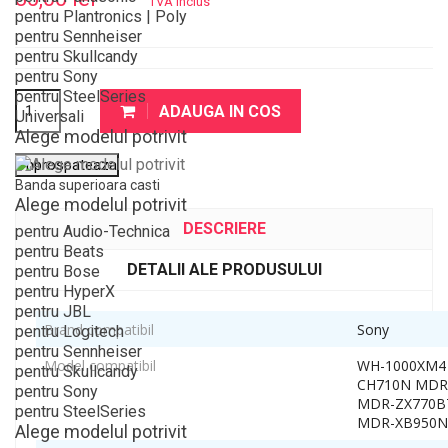
TVA inclus
pentru Plantronics | Poly
pentru Sennheiser
pentru Skullcandy
pentru Sony
pentru SteelSeries
ADAUGA IN COS
Universali
Alege modelul potrivit
Banda superioara casti
Alege modelul potrivit
DESCRIERE
pentru Audio-Technica
pentru Beats
DETALII ALE PRODUSULUI
pentru Bose
pentru HyperX
pentru JBL
Brand compatibil
Sony
pentru Logitech
pentru Sennheiser
Model compatibil
WH-1000XM4
pentru Skullcandy
CH710N MDR
pentru Sony
MDR-ZX770B
pentru SteelSeries
MDR-XB950N
Alege modelul potrivit