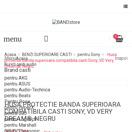
menu
0
Acasa
BENZI SUPERIOARE CASTI
pentru Sony
Husa
Menu
Inapoi
Acasa
protectie banda superioara compatibila casti Sony, VD Very
Bureti casti audio
Dream®, Negru
Brand casti
pentru AKG
pentru ASUS
pentru Audio-Technica
pentru Beats
Pentru Bose
HUSA PROTECTIE BANDA SUPERIOARA
pentru HyperX
COMPATIBILA CASTI SONY, VD VERY
pentru JBL
DREAM®, NEGRU
pentru Logitech
pentru Marshall
35,00 lei
pentru Panasonic