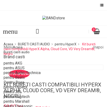
menu
0
Acasa
BURETI CASTI AUDIO
pentru HyperX
Kit bureti
Menu
Inapoi
Acasa
casti compatibili HyperX Alpha, Cloud Core, VD Very Dream®,
Bureti casti audio
Negru
Brand casti
pentru AKG
pentru ASUS
pentru Audio-Technica
STOC EPUIZAT
pentru Beats
Pentru Bose
KIT BURETI CASTI COMPATIBILI HYPERX
pentru HyperX
ALPHA, CLOUD CORE, VD VERY DREAM®,
pentru JBL
NEGRU
pentru Logitech
pentru Marshall
59,00 lei
pentru Panasonic