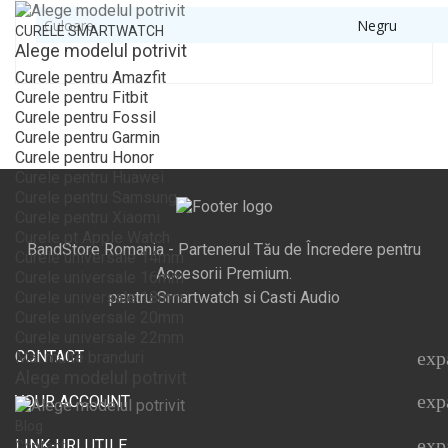
Culoare
Negru
CURELE SMARTWATCH
Alege modelul potrivit
Curele pentru Amazfit
Curele pentru Fitbit
Curele pentru Fossil
Curele pentru Garmin
Curele pentru Honor
Curele pentru Huawei
Curele pentru Samsung
Curele pentru Xiaomi
Curele pt Apple Watch
BandStore Romania - Partenerul Tău de Încredere pentru
Curele universale 14mm
Accesorii Premium.
Curele universale 16mm
pentru Smartwatch si Casti Audio
Curele universale 18mm
Curele universale 20mm
Curele universale 22mm
CONTACT
exp
Mai multe branduri
Alege modelul potrivit
exp
YOUR ACCOUNT
Blog
exp
LINK-URI UTILE
Contact