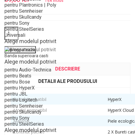
TVA inclus
pentru Plantronics | Poly
pentru Sennheiser
pentru Skullcandy
pentru Sony
pentru SteelSeries
Universali
Alege modelul potrivit
Banda superioara casti
Alege modelul potrivit
DESCRIERE
pentru Audio-Technica
pentru Beats
DETALII ALE PRODUSULUI
pentru Bose
pentru HyperX
pentru JBL
Brand compatibil
HyperX
pentru Logitech
pentru Sennheiser
Model compatibil
HyperX Cloud
pentru Skullcandy
pentru Sony
Material
Piele ecologic
pentru SteelSeries
Alege modelul potrivit
Continut pachet
2 X Bureti cas