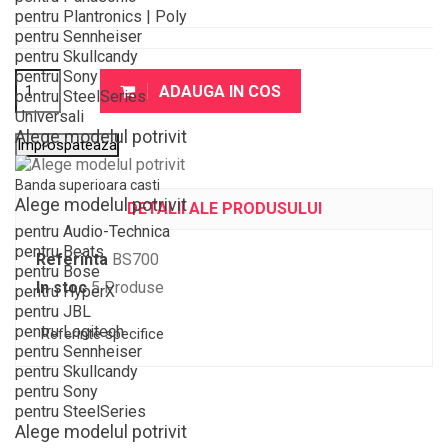
pentru Plantronics | Poly
pentru Sennheiser
pentru Skullcandy
pentru Sony
ADAUGA IN COS
pentru SteelSeries
Universali
Alege modelul potrivit
Banda superioara casti
Alege modelul potrivit
DETALII ALE PRODUSULUI
pentru Audio-Technica
pentru Beats
Referinta
BS700
pentru Bose
In stoc
5 Produse
pentru HyperX
pentru JBL
pentru Logitech
Referinte specifice
pentru Sennheiser
pentru Skullcandy
pentru Sony
pentru SteelSeries
Alege modelul potrivit