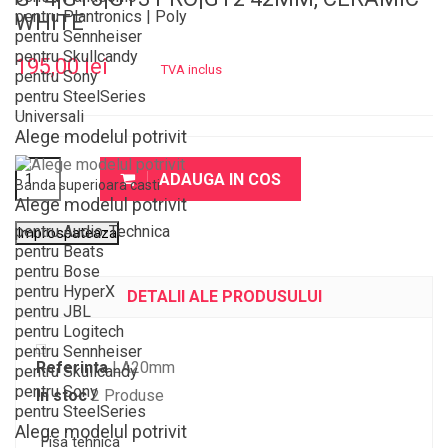
pentru Plantronics | Poly
WHITE
pentru Sennheiser
pentru Skullcandy
195,00 lei
TVA inclus
pentru Sony
pentru SteelSeries
Universali
Alege modelul potrivit
ADAUGA IN COS
Banda superioara casti
Alege modelul potrivit
pentru Audio-Technica
pentru Beats
pentru Bose
pentru HyperX
DETALII ALE PRODUSULUI
pentru JBL
pentru Logitech
pentru Sennheiser
Referinta
LA20mm
pentru Skullcandy
pentru Sony
In stoc
2 Produse
pentru SteelSeries
Alege modelul potrivit
Fisa tehnica