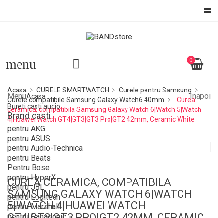
menu
0
Acasa
CURELE SMARTWATCH
Curele pentru Samsung
Menu
Inapoi
Acasa
Curele compatibile Samsung Galaxy Watch6 40mm
Curea
Bureti casti audio
ceramica, compatibila Samsung Galaxy Watch 6|Watch 5|Watch
Brand casti
4|Huawei Watch GT4|GT3|GT3 Pro|GT2 42mm, Ceramic White
pentru AKG
pentru ASUS
pentru Audio-Technica
pentru Beats
Pentru Bose
pentru HyperX
CUREA CERAMICA, COMPATIBILA
pentru JBL
SAMSUNG GALAXY WATCH 6|WATCH
pentru Logitech
5|WATCH 4|HUAWEI WATCH
pentru Marshall
GT4|GT3|GT3 PRO|GT2 42MM, CERAMIC
pentru Panasonic