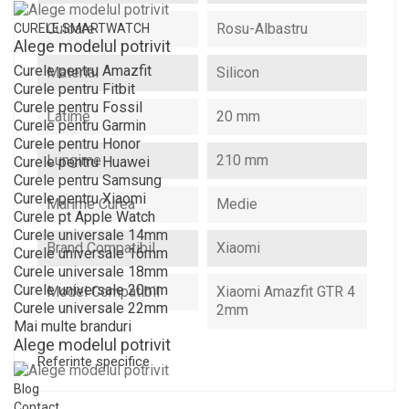
Culoare
Rosu-Albastru
CURELE SMARTWATCH
Alege modelul potrivit
Curele pentru Amazfit
Material
Silicon
Curele pentru Fitbit
Curele pentru Fossil
Latime
20 mm
Curele pentru Garmin
Curele pentru Honor
Lungime
210 mm
Curele pentru Huawei
Curele pentru Samsung
Curele pentru Xiaomi
Marime Curea
Medie
Curele pt Apple Watch
Curele universale 14mm
Brand Compatibil
Xiaomi
Curele universale 16mm
Curele universale 18mm
Curele universale 20mm
Model Compatibil
Xiaomi Amazfit GTR 4
Curele universale 22mm
2mm
Mai multe branduri
Alege modelul potrivit
Referinte specifice
Blog
Contact