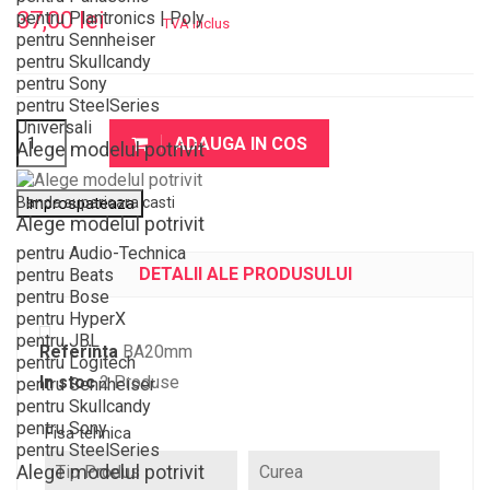
37,00 lei
pentru Plantronics | Poly
TVA inclus
pentru Sennheiser
pentru Skullcandy
pentru Sony
pentru SteelSeries
Universali
ADAUGA IN COS
Alege modelul potrivit
Banda superioara casti
Alege modelul potrivit
pentru Audio-Technica
DETALII ALE PRODUSULUI
pentru Beats
pentru Bose
pentru HyperX
pentru JBL
Referinta
BA20mm
pentru Logitech
In stoc
2 Produse
pentru Sennheiser
pentru Skullcandy
pentru Sony
Fisa tehnica
pentru SteelSeries
Alege modelul potrivit
Tip Produs
Curea