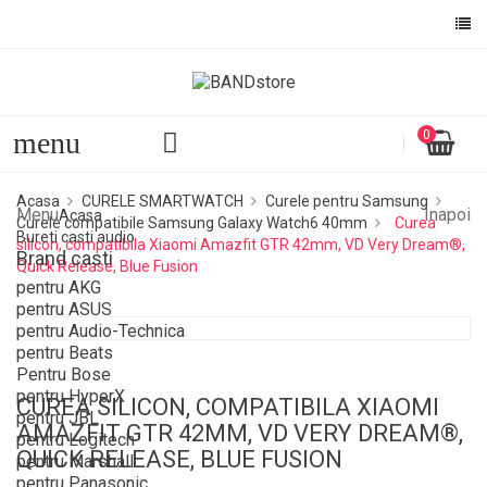
menu
0
Acasa
CURELE SMARTWATCH
Curele pentru Samsung
Menu
Inapoi
Acasa
Curele compatibile Samsung Galaxy Watch6 40mm
Curea
Bureti casti audio
silicon, compatibila Xiaomi Amazfit GTR 42mm, VD Very Dream®,
Brand casti
Quick Release, Blue Fusion
pentru AKG
pentru ASUS
pentru Audio-Technica
pentru Beats
Pentru Bose
pentru HyperX
CUREA SILICON, COMPATIBILA XIAOMI
pentru JBL
AMAZFIT GTR 42MM, VD VERY DREAM®,
pentru Logitech
QUICK RELEASE, BLUE FUSION
pentru Marshall
pentru Panasonic