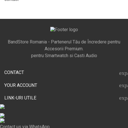
BandStore Romania - Partenerul Tău de Încredere pentru
Accesorii Premium.
pentru Smartwatch si Casti Audio
CONTACT
exp
exp
YOUR ACCOUNT
exp
LINK-URI UTILE
Contact us via WhatsApp