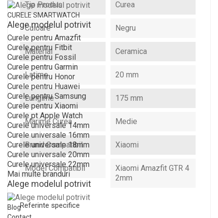
Tip Produs
Curea
CURELE SMARTWATCH
Alege modelul potrivit
Culoare
Negru
Curele pentru Amazfit
Curele pentru Fitbit
Material
Ceramica
Curele pentru Fossil
Curele pentru Garmin
Latime
20 mm
Curele pentru Honor
Curele pentru Huawei
Curele pentru Samsung
Lungime
175 mm
Curele pentru Xiaomi
Curele pt Apple Watch
Marime Curea
Medie
Curele universale 14mm
Curele universale 16mm
Brand Compatibil
Xiaomi
Curele universale 18mm
Curele universale 20mm
Curele universale 22mm
Model Compatibil
Xiaomi Amazfit GTR 4
Mai multe branduri
2mm
Alege modelul potrivit
Referinte specifice
Blog
Contact