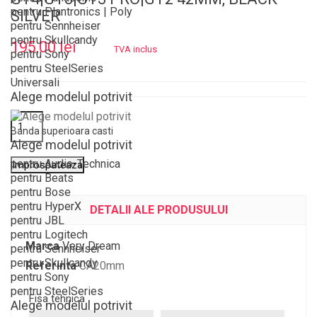
pentru Plantronics | Poly
SILVER
pentru Sennheiser
pentru Skullcandy
195,00 lei
TVA inclus
pentru Sony
pentru SteelSeries
Universali
Alege modelul potrivit
Banda superioara casti
Alege modelul potrivit
pentru Audio-Technica
pentru Beats
pentru Bose
pentru HyperX
DETALII ALE PRODUSULUI
pentru JBL
pentru Logitech
Marca
Very Dream
pentru Sennheiser
pentru Skullcandy
Referinta
CA20mm
pentru Sony
pentru SteelSeries
Fisa tehnica
Alege modelul potrivit