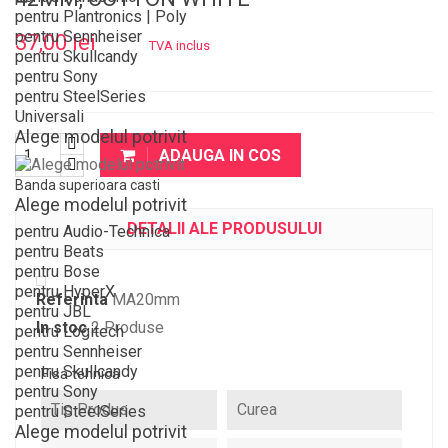
pentru Plantronics | Poly
pentru Sennheiser
37,00 lei
TVA inclus
pentru Skullcandy
pentru Sony
pentru SteelSeries
Universali
Alege modelul potrivit
ADAUGA IN COS
Banda superioara casti
Alege modelul potrivit
DETALII ALE PRODUSULUI
pentru Audio-Technica
pentru Beats
pentru Bose
pentru HyperX
Referinta
MA20mm
pentru JBL
In stoc
2 Produse
pentru Logitech
pentru Sennheiser
pentru Skullcandy
Fisa tehnica
pentru Sony
Tip Produs
Curea
pentru SteelSeries
Alege modelul potrivit