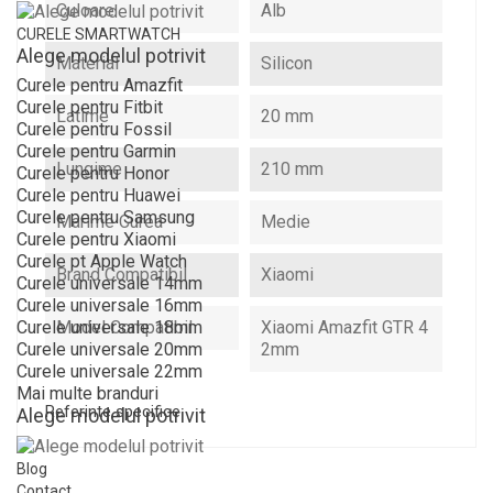
Culoare
Alb
CURELE SMARTWATCH
Alege modelul potrivit
Material
Silicon
Curele pentru Amazfit
Curele pentru Fitbit
Latime
20 mm
Curele pentru Fossil
Curele pentru Garmin
Lungime
210 mm
Curele pentru Honor
Curele pentru Huawei
Curele pentru Samsung
Marime Curea
Medie
Curele pentru Xiaomi
Curele pt Apple Watch
Brand Compatibil
Xiaomi
Curele universale 14mm
Curele universale 16mm
Model Compatibil
Xiaomi Amazfit GTR 4
Curele universale 18mm
2mm
Curele universale 20mm
Curele universale 22mm
Mai multe branduri
Referinte specifice
Alege modelul potrivit
Blog
Contact