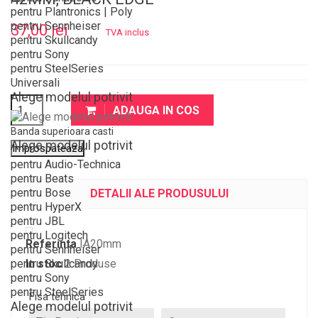
pentru Plantronics | Poly
pentru Sennheiser
37,00 lei
TVA inclus
pentru Skullcandy
pentru Sony
pentru SteelSeries
Universali
Alege modelul potrivit
ADAUGA IN COS
Banda superioara casti
Alege modelul potrivit
pentru Audio-Technica
pentru Beats
pentru Bose
DETALII ALE PRODUSULUI
pentru HyperX
pentru JBL
pentru Logitech
Referinta
IA20mm
pentru Sennheiser
pentru Skullcandy
In stoc
2 Produse
pentru Sony
pentru SteelSeries
Fisa tehnica
Alege modelul potrivit