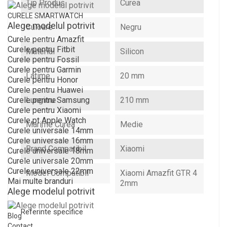
Tip Produs
Curea
CURELE SMARTWATCH
Alege modelul potrivit
Culoare
Negru
Curele pentru Amazfit
Curele pentru Fitbit
Material
Silicon
Curele pentru Fossil
Curele pentru Garmin
Latime
20 mm
Curele pentru Honor
Curele pentru Huawei
Lungime
210 mm
Curele pentru Samsung
Curele pentru Xiaomi
Curele pt Apple Watch
Marime Curea
Medie
Curele universale 14mm
Curele universale 16mm
Brand Compatibil
Xiaomi
Curele universale 18mm
Curele universale 20mm
Curele universale 22mm
Model Compatibil
Xiaomi Amazfit GTR 4
Mai multe branduri
2mm
Alege modelul potrivit
Referinte specifice
Blog
Contact