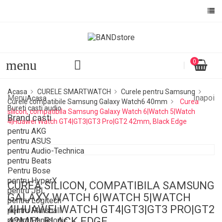
menu
0
Acasa
CURELE SMARTWATCH
Curele pentru Samsung
Menu
Inapoi
Acasa
Curele compatibile Samsung Galaxy Watch6 40mm
Curea
Bureti casti audio
silicon, compatibila Samsung Galaxy Watch 6|Watch 5|Watch
Brand casti
4|Huawei Watch GT4|GT3|GT3 Pro|GT2 42mm, Black Edge
pentru AKG
pentru ASUS
pentru Audio-Technica
pentru Beats
Pentru Bose
pentru HyperX
CUREA SILICON, COMPATIBILA SAMSUNG
pentru JBL
GALAXY WATCH 6|WATCH 5|WATCH
pentru Logitech
4|HUAWEI WATCH GT4|GT3|GT3 PRO|GT2
pentru Marshall
42MM, BLACK EDGE
pentru Panasonic