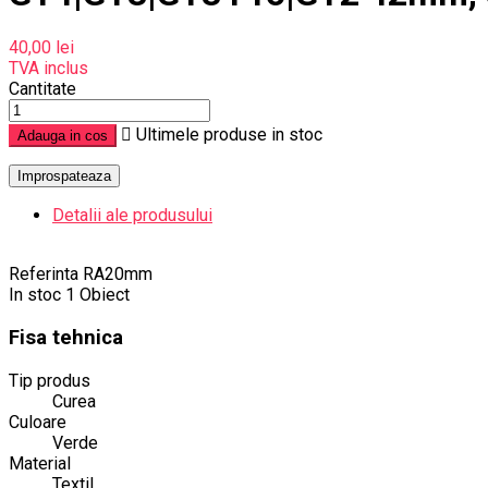
40,00 lei
TVA inclus
Cantitate

Ultimele produse in stoc
Adauga in cos
Detalii ale produsului
Referinta
RA20mm
In stoc
1 Obiect
Fisa tehnica
Tip produs
Curea
Culoare
Verde
Material
Textil