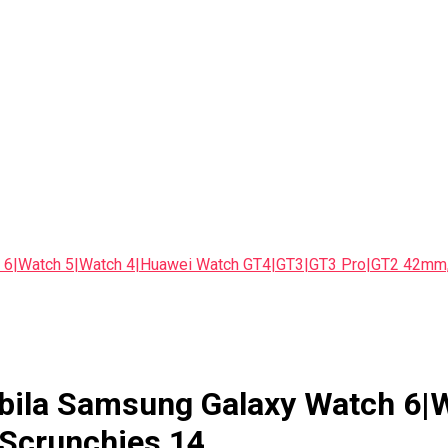
tch 6|Watch 5|Watch 4|Huawei Watch GT4|GT3|GT3 Pro|GT2 42mm,
atibila Samsung Galaxy Watch 6
Scrunchies 14