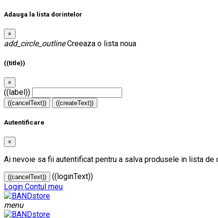
Adauga la lista dorintelor
×
add_circle_outline
Creeaza o lista noua
((title))
×
((label))
((cancelText))
((createText))
Autentificare
×
Ai nevoie sa fii autentificat pentru a salva produsele in lista de 
((loginText))
((cancelText))
Login
Contul meu
menu