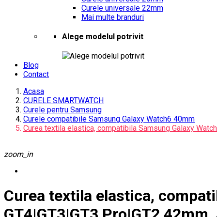
Curele universale 22mm
Mai multe branduri
Alege modelul potrivit
Blog
Contact
Acasa
CURELE SMARTWATCH
Curele pentru Samsung
Curele compatibile Samsung Galaxy Watch6 40mm
Curea textila elastica, compatibila Samsung Galaxy Wa
zoom_in
Curea textila elastica, comp
GT4|GT3|GT3 Pro|GT2 42mm, 