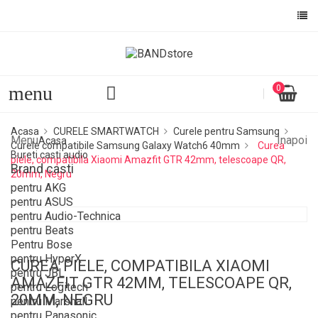
Numele listei de dorinte
Ai nevoie sa fii autentificat pentru a salva produsele in lista 
dorinte.
menu
0
ANULEAZA
AUTENTIFI
ANULEAZA
CREEAZA O LISTA DE DOR
Acasa
CURELE SMARTWATCH
Curele pentru Samsung
Menu
Inapoi
Acasa
Curele compatibile Samsung Galaxy Watch6 40mm
Curea
Bureti casti audio
piele, compatibila Xiaomi Amazfit GTR 42mm, telescoape QR,
Brand casti
20mm, Negru
pentru AKG
pentru ASUS
pentru Audio-Technica
pentru Beats
Pentru Bose
pentru HyperX
CUREA PIELE, COMPATIBILA XIAOMI
pentru JBL
AMAZFIT GTR 42MM, TELESCOAPE QR,
pentru Logitech
20MM, NEGRU
pentru Marshall
pentru Panasonic