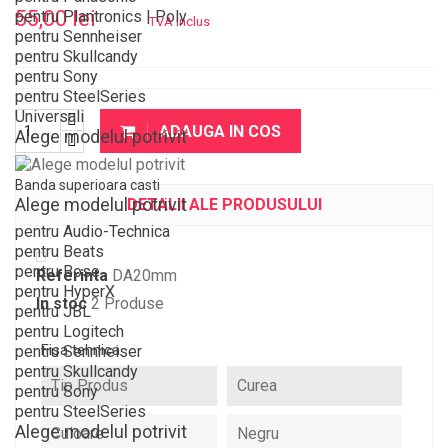
55,00 lei
pentru Plantronics | Poly
TVA inclus
pentru Sennheiser
pentru Skullcandy
pentru Sony
pentru SteelSeries
Universali
ADAUGA IN COS
Alege modelul potrivit
Banda superioara casti
Alege modelul potrivit
DETALII ALE PRODUSULUI
pentru Audio-Technica
pentru Beats
pentru Bose
Referinta
DA20mm
pentru HyperX
In stoc
2 Produse
pentru JBL
pentru Logitech
Fisa tehnica
pentru Sennheiser
pentru Skullcandy
Tip Produs
Curea
pentru Sony
pentru SteelSeries
Alege modelul potrivit
Culoare
Negru