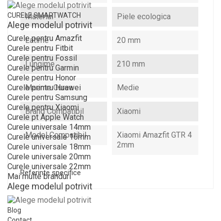
CURELE SMARTWATCH
Material
Piele ecologica
Alege modelul potrivit
Curele pentru Amazfit
Latime
20 mm
Curele pentru Fitbit
Curele pentru Fossil
Lungime
210 mm
Curele pentru Garmin
Curele pentru Honor
Marime Curea
Medie
Curele pentru Huawei
Curele pentru Samsung
Curele pentru Xiaomi
Brand Compatibil
Xiaomi
Curele pt Apple Watch
Curele universale 14mm
Model Compatibil
Xiaomi Amazfit GTR 4
Curele universale 16mm
2mm
Curele universale 18mm
Curele universale 20mm
Curele universale 22mm
Referinte specifice
Mai multe branduri
Alege modelul potrivit
Blog
Contact