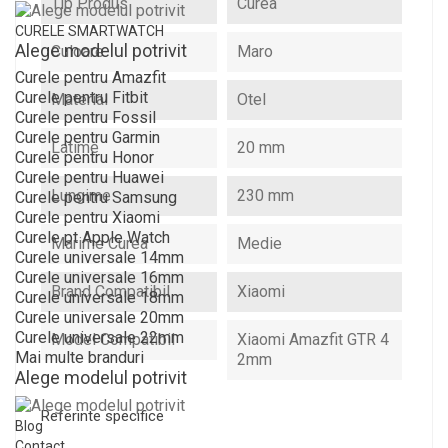
Tip Produs
Curea
CURELE SMARTWATCH
Alege modelul potrivit
Culoare
Maro
Curele pentru Amazfit
Curele pentru Fitbit
Material
Otel
Curele pentru Fossil
Curele pentru Garmin
Latime
20 mm
Curele pentru Honor
Curele pentru Huawei
Lungime
230 mm
Curele pentru Samsung
Curele pentru Xiaomi
Curele pt Apple Watch
Marime Curea
Medie
Curele universale 14mm
Curele universale 16mm
Brand Compatibil
Xiaomi
Curele universale 18mm
Curele universale 20mm
Curele universale 22mm
Model Compatibil
Xiaomi Amazfit GTR 4
Mai multe branduri
2mm
Alege modelul potrivit
Referinte specifice
Blog
Contact