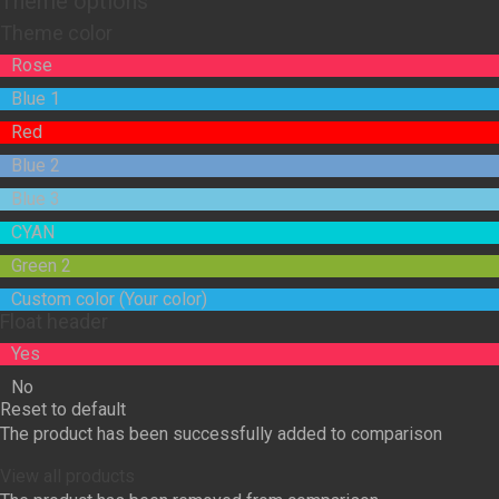
Theme options
Theme color
Rose
Blue 1
Red
Blue 2
Blue 3
CYAN
Green 2
Custom color (Your color)
Float header
Yes
No
Reset to default
The product has been successfully added to comparison
View all products