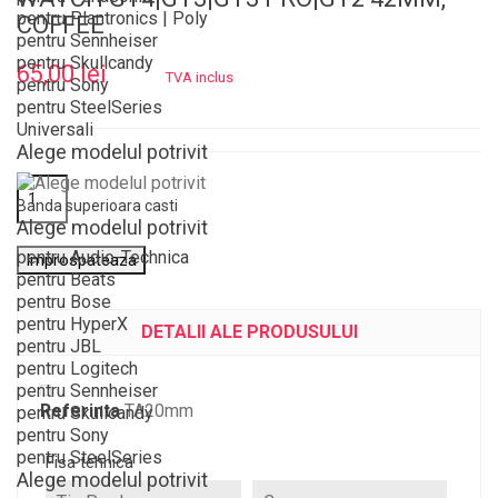
pentru Plantronics | Poly
COFFEE
pentru Sennheiser
pentru Skullcandy
65,00 lei
TVA inclus
pentru Sony
pentru SteelSeries
Universali
Alege modelul potrivit
Banda superioara casti
Alege modelul potrivit
pentru Audio-Technica
pentru Beats
pentru Bose
pentru HyperX
DETALII ALE PRODUSULUI
pentru JBL
pentru Logitech
pentru Sennheiser
Referinta
TA20mm
pentru Skullcandy
pentru Sony
pentru SteelSeries
Fisa tehnica
Alege modelul potrivit