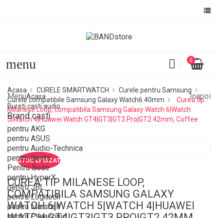
menu
0
Acasa
CURELE SMARTWATCH
Curele pentru Samsung
Menu
Inapoi
Acasa
Curele compatibile Samsung Galaxy Watch6 40mm
Curea tip
Bureti casti audio
Milanese Loop, compatibila Samsung Galaxy Watch 6|Watch
Brand casti
5|Watch 4|Huawei Watch GT4|GT3|GT3 Pro|GT2 42mm, Coffee
pentru AKG
pentru ASUS
pentru Audio-Technica
pentru Beats
STOC EPUIZAT
Pentru Bose
pentru HyperX
CUREA TIP MILANESE LOOP,
pentru JBL
COMPATIBILA SAMSUNG GALAXY
pentru Logitech
WATCH 6|WATCH 5|WATCH 4|HUAWEI
pentru Marshall
WATCH GT4|GT3|GT3 PRO|GT2 42MM,
pentru Panasonic