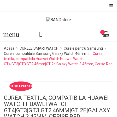
menu
0
Acasa
CURELE SMARTWATCH
Curele pentru Samsung
Curele compatibile Samsung Galaxy Watch 46mm
Curea
textila, compatibila Huawei Watch Huawei Watch
GT4|GT3|GT3|GT2 46mm|GT 2e|Galaxy Watch 3 45mm, Cerise Red
STOC EPUIZAT
CUREA TEXTILA, COMPATIBILA HUAWEI
WATCH HUAWEI WATCH
GT4|GT3|GT3|GT2 46MM|GT 2E|GALAXY
WATCH 3 45MM, CERISE RED