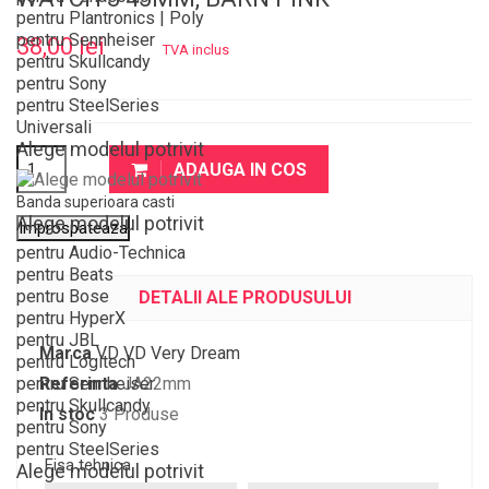
pentru Plantronics | Poly
pentru Sennheiser
38,00 lei
TVA inclus
pentru Skullcandy
pentru Sony
pentru SteelSeries
Universali
Alege modelul potrivit
ADAUGA IN COS
Banda superioara casti
Alege modelul potrivit
pentru Audio-Technica
pentru Beats
pentru Bose
DETALII ALE PRODUSULUI
pentru HyperX
pentru JBL
Marca
VD VD Very Dream
pentru Logitech
pentru Sennheiser
Referinta
JA22mm
pentru Skullcandy
In stoc
3 Produse
pentru Sony
pentru SteelSeries
Fisa tehnica
Alege modelul potrivit