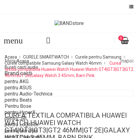
menu
0
Acasa
CURELE SMARTWATCH
Curele pentru Samsung
Menu
Inapoi
Acasa
Curele compatibile Samsung Galaxy Watch 46mm
Curea
Bureti casti audio
textila compatibila Huawei Watch Huawei Watch GT4|GT3|GT3|GT2
Brand casti
46mm|GT 2e|Galaxy Watch 3 45mm, Barn Pink
pentru AKG
pentru ASUS
pentru Audio-Technica
pentru Beats
Pentru Bose
pentru HyperX
CUREA TEXTILA COMPATIBILA HUAWEI
pentru JBL
WATCH HUAWEI WATCH
pentru Logitech
GT4|GT3|GT3|GT2 46MM|GT 2E|GALAXY
pentru Marshall
WATCH 3 45MM, BARN PINK
pentru Panasonic