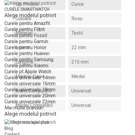
Tip Produs
Curea
CURELE SMARTWATCH
Alege modelul potrivit
Culoare
Rosu
Curele pentru Amazfit
Curele pentru Fitbit
Material
Textil
Curele pentru Fossil
Curele pentru Garmin
Latime
22 mm
Curele pentru Honor
Curele pentru Huawei
Curele pentru Samsung
Lungime
215 mm
Curele pentru Xiaomi
Curele pt Apple Watch
Marime Curea
Medie
Curele universale 14mm
Curele universale 16mm
Curele universale 18mm
Brand Compatibil
Universal
Curele universale 20mm
Curele universale 22mm
Model Compatibil
Universal
Mai multe branduri
Alege modelul potrivit
Referinte specifice
Blog
Contact