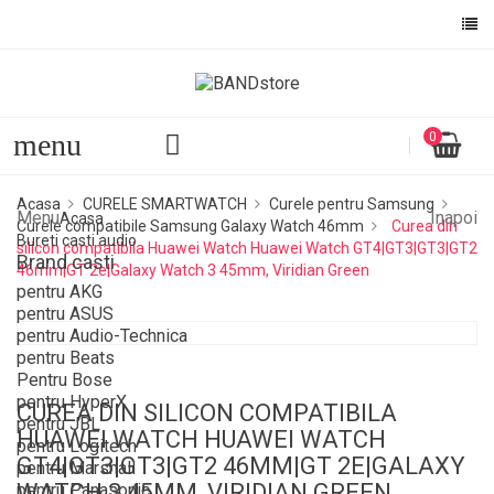
menu
0
Acasa
CURELE SMARTWATCH
Curele pentru Samsung
Menu
Inapoi
Acasa
Curele compatibile Samsung Galaxy Watch 46mm
Curea din
Bureti casti audio
silicon compatibila Huawei Watch Huawei Watch GT4|GT3|GT3|GT2
Brand casti
46mm|GT 2e|Galaxy Watch 3 45mm, Viridian Green
pentru AKG
pentru ASUS
pentru Audio-Technica
pentru Beats
Pentru Bose
pentru HyperX
CUREA DIN SILICON COMPATIBILA
pentru JBL
HUAWEI WATCH HUAWEI WATCH
pentru Logitech
GT4|GT3|GT3|GT2 46MM|GT 2E|GALAXY
pentru Marshall
WATCH 3 45MM, VIRIDIAN GREEN
pentru Panasonic