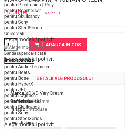
pentru Plantronics | Poly
pentru Sennheiser
37,00 lei
TVA inclus
pentru Skullcandy
pentru Sony
pentru SteelSeries
Universali
Alege modelul potrivit
ADAUGA IN COS
Banda superioara casti
Alege modelul potrivit
pentru Audio-Technica
pentru Beats
pentru Bose
DETALII ALE PRODUSULUI
pentru HyperX
pentru JBL
Marca
VD VD Very Dream
pentru Logitech
pentru Sennheiser
Referinta
IA22mm
pentru Skullcandy
In stoc
3 Produse
pentru Sony
pentru SteelSeries
Fisa tehnica
Alege modelul potrivit