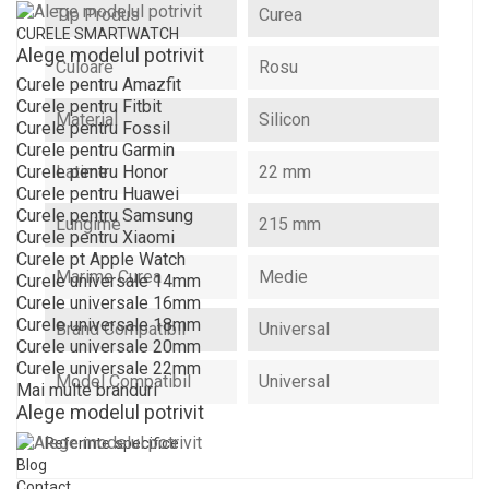
Tip Produs
Curea
CURELE SMARTWATCH
Alege modelul potrivit
Culoare
Rosu
Curele pentru Amazfit
Curele pentru Fitbit
Material
Silicon
Curele pentru Fossil
Curele pentru Garmin
Latime
22 mm
Curele pentru Honor
Curele pentru Huawei
Curele pentru Samsung
Lungime
215 mm
Curele pentru Xiaomi
Curele pt Apple Watch
Marime Curea
Medie
Curele universale 14mm
Curele universale 16mm
Curele universale 18mm
Brand Compatibil
Universal
Curele universale 20mm
Curele universale 22mm
Model Compatibil
Universal
Mai multe branduri
Alege modelul potrivit
Referinte specifice
Blog
Contact