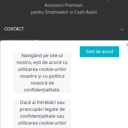
Accesorii Premium.
pentru Smartwatch si Casti Audio
CONTACT
expand_more
expand_more
YOUR ACCOUNT
Sunt de acord
expand_more
LINK-URI UTILE
Navigând pe site-ul
nostru, ești de acord cu
utilizarea cookie-urilor
noastre și cu
politica
noastră de
confidențialitate.
Dacă ai întrebări sau
preocupări legate de
confidențialitate sau
Copyright 2023
Band Store
Toate drepturile rezervate
utilizarea cookie-urilor