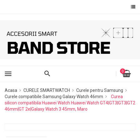
×
×
×
Adauga la lista dorintelor
Creeaza o lista de dorinte
Autentificare
add_circle_outline
Ai nevoie sa fii autentificat pentru a salva produsele in lista
Creeaza o lista noua
Numele listei de dorinte
de dorinte.
Anuleaza
Autentificare
Anuleaza
Creeaza o lista de dorinte
0
menu
Acasa
CURELE SMARTWATCH
Curele pentru Samsung
Curele compatibile Samsung Galaxy Watch 46mm
Curea
silicon compatibila Huawei Watch Huawei Watch GT4|GT3|GT3|GT2
46mm|GT 2e|Galaxy Watch 3 45mm, Maro