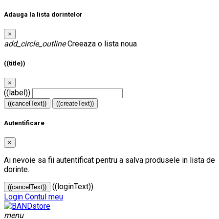
Adauga la lista dorintelor
×
add_circle_outline
Creeaza o lista noua
((title))
×
((label))
((cancelText))
((createText))
Autentificare
×
Ai nevoie sa fii autentificat pentru a salva produsele in lista de
dorinte.
((loginText))
((cancelText))
Login
Contul meu
menu