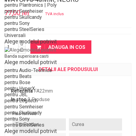
pentru Plantronics | Poly
pentru Sennheiser
77,00 lei
TVA inclus
pentru Skullcandy
pentru Sony
pentru SteelSeries
Universali
Alege modelul potrivit
ADAUGA IN COS
Banda superioara casti
Alege modelul potrivit
DETALII ALE PRODUSULUI
pentru Audio-Technica
pentru Beats
pentru Bose
pentru HyperX
Referinta
FA22mm
pentru JBL
In stoc
3 Produse
pentru Logitech
pentru Sennheiser
pentru Skullcandy
Fisa tehnica
pentru Sony
Tip Produs
Curea
pentru SteelSeries
Alege modelul potrivit