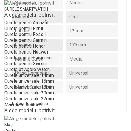
Culoare
Negru
CURELE SMARTWATCH
Alege modelul potrivit
Material
Otel
Curele pentru Amazfit
Curele pentru Fitbit
Latime
22 mm
Curele pentru Fossil
Curele pentru Garmin
Lungime
175 mm
Curele pentru Honor
Curele pentru Huawei
Curele pentru Samsung
Marime Curea
Medie
Curele pentru Xiaomi
Curele pt Apple Watch
Brand Compatibil
Universal
Curele universale 14mm
Curele universale 16mm
Model Compatibil
Universal
Curele universale 18mm
Curele universale 20mm
Curele universale 22mm
Referinte specifice
Mai multe branduri
Alege modelul potrivit
Blog
Contact