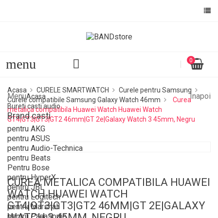
Numele listei de dorinte
Ai nevoie sa fii autentificat pentru a salva produsele in lista 
dorinte.
menu
0
ANULEAZA
AUTENTIFI
ANULEAZA
CREEAZA O LISTA DE DOR
Acasa
CURELE SMARTWATCH
Curele pentru Samsung
Menu
Inapoi
Acasa
Curele compatibile Samsung Galaxy Watch 46mm
Curea
Bureti casti audio
metalica compatibila Huawei Watch Huawei Watch
Brand casti
GT4|GT3|GT3|GT2 46mm|GT 2e|Galaxy Watch 3 45mm, Negru
pentru AKG
pentru ASUS
pentru Audio-Technica
pentru Beats
Pentru Bose
pentru HyperX
CUREA METALICA COMPATIBILA HUAWEI
pentru JBL
WATCH HUAWEI WATCH
pentru Logitech
GT4|GT3|GT3|GT2 46MM|GT 2E|GALAXY
pentru Marshall
WATCH 3 45MM, NEGRU
pentru Panasonic