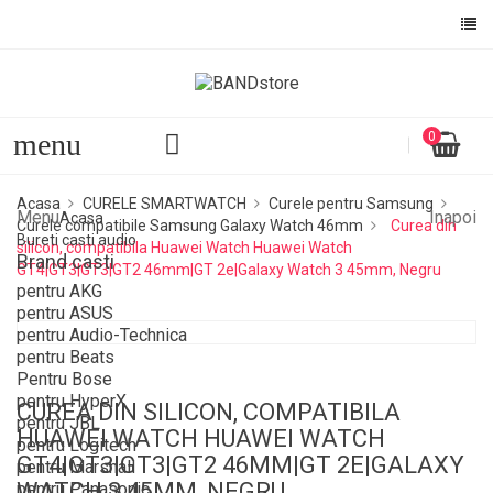
menu
0
Acasa
CURELE SMARTWATCH
Curele pentru Samsung
Menu
Inapoi
Acasa
Curele compatibile Samsung Galaxy Watch 46mm
Curea din
Bureti casti audio
silicon, compatibila Huawei Watch Huawei Watch
Brand casti
GT4|GT3|GT3|GT2 46mm|GT 2e|Galaxy Watch 3 45mm, Negru
pentru AKG
pentru ASUS
pentru Audio-Technica
pentru Beats
Pentru Bose
pentru HyperX
CUREA DIN SILICON, COMPATIBILA
pentru JBL
HUAWEI WATCH HUAWEI WATCH
pentru Logitech
GT4|GT3|GT3|GT2 46MM|GT 2E|GALAXY
pentru Marshall
WATCH 3 45MM, NEGRU
pentru Panasonic