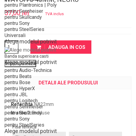
pentru Plantronics | Poly
pentru Sennheiser
37,00 lei
TVA inclus
pentru Skullcandy
pentru Sony
pentru SteelSeries
Universali
Alege modelul potrivit
ADAUGA IN COS
Banda superioara casti
Alege modelul potrivit
pentru Audio-Technica
pentru Beats
pentru Bose
DETALII ALE PRODUSULUI
pentru HyperX
pentru JBL
pentru Logitech
Referinta
NA22mm
pentru Sennheiser
pentru Skullcandy
In stoc
2 Produse
pentru Sony
pentru SteelSeries
Fisa tehnica
Alege modelul potrivit