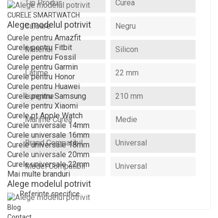
Tip Produs
Curea
CURELE SMARTWATCH
Alege modelul potrivit
Culoare
Negru
Curele pentru Amazfit
Curele pentru Fitbit
Material
Silicon
Curele pentru Fossil
Curele pentru Garmin
Latime
22 mm
Curele pentru Honor
Curele pentru Huawei
Lungime
210 mm
Curele pentru Samsung
Curele pentru Xiaomi
Curele pt Apple Watch
Marime Curea
Medie
Curele universale 14mm
Curele universale 16mm
Brand Compatibil
Universal
Curele universale 18mm
Curele universale 20mm
Curele universale 22mm
Model Compatibil
Universal
Mai multe branduri
Alege modelul potrivit
Referinte specifice
Blog
Contact