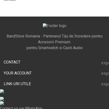
BandStore Romania - Partenerul Tău de Încredere pentru
Accesorii Premium.
pentru Smartwatch si Casti Audio
CONTACT
exp
exp
YOUR ACCOUNT
exp
LINK-URI UTILE
Contact us via WhatsApp