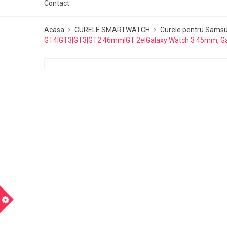
Contact
Acasa
CURELE SMARTWATCH
Curele pentru Sams
GT4|GT3|GT3|GT2 46mm|GT 2e|Galaxy Watch 3 45mm, G
m