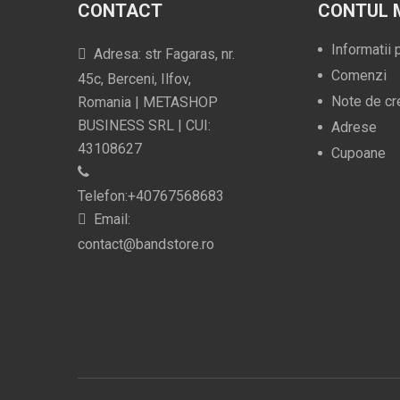
CONTACT
CONTUL 
Informatii
Adresa: str Fagaras, nr.
Comenzi
45c, Berceni, Ilfov,
Note de cr
Romania | METASHOP
BUSINESS SRL | CUI:
Adrese
43108627
Cupoane
Telefon:+40767568683
Email:
contact@bandstore.ro