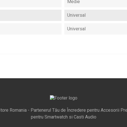
Medie
Universal
Universal
tore Romania - Partenerul Tău de Încredere pentru Accesorii Pr
pentru Smartwatch si Casti Audio