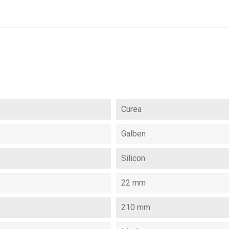
Curea
Galben
Silicon
22 mm
210 mm