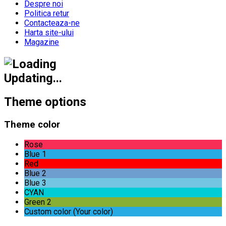
Despre noi
Politica retur
Contacteaza-ne
Harta site-ului
Magazine
Updating...
Theme options
Theme color
Rose
Blue 1
Red
Blue 2
Blue 3
CYAN
Green 2
Custom color (Your color)