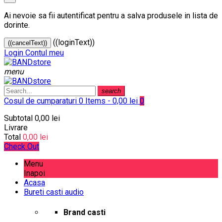
Ai nevoie sa fii autentificat pentru a salva produsele in lista de
dorinte.
((loginText))
((cancelText))
Login
Contul meu
menu
search
Cosul de cumparaturi
0 Items - 0,00 lei
0
Subtotal
0,00 lei
Livrare
Total
0,00 lei
Check Out
Menu
Inapoi
Acasa
Bureti casti audio
Brand casti