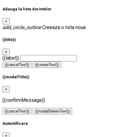
Adauga la lista dorintelor
×
add_circle_outline
Creeaza o lista noua
((title))
×
((label))
((cancelText))
((createText))
((modalTitle))
×
((confirmMessage))
((cancelText))
((modalDeleteText))
Autentificare
×