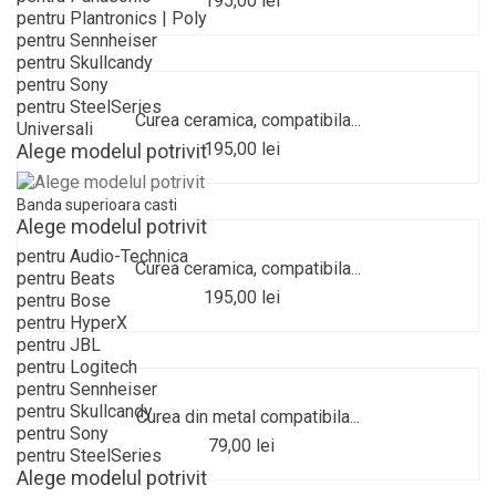
195,00 lei
pentru Plantronics | Poly
pentru Sennheiser
pentru Skullcandy
pentru Sony
pentru SteelSeries
Curea ceramica, compatibila...
Universali
195,00 lei
Alege modelul potrivit
Banda superioara casti
Alege modelul potrivit
pentru Audio-Technica
Curea ceramica, compatibila...
pentru Beats
195,00 lei
pentru Bose
pentru HyperX
pentru JBL
pentru Logitech
pentru Sennheiser
pentru Skullcandy
Curea din metal compatibila...
pentru Sony
79,00 lei
pentru SteelSeries
Alege modelul potrivit