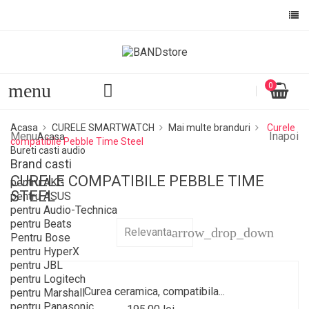
menu
0
Acasa
CURELE SMARTWATCH
Mai multe branduri
Curele
Menu
Inapoi
Acasa
compatibile Pebble Time Steel
Bureti casti audio
Brand casti
CURELE COMPATIBILE PEBBLE TIME
pentru AKG
STEEL
pentru ASUS
pentru Audio-Technica
pentru Beats
arrow_drop_down
Relevanta
Pentru Bose
pentru HyperX
pentru JBL
pentru Logitech
Curea ceramica, compatibila...
pentru Marshall
pentru Panasonic