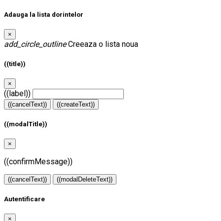
Adauga la lista dorintelor
×
add_circle_outline
Creeaza o lista noua
((title))
×
((label))
((cancelText))
((createText))
((modalTitle))
×
((confirmMessage))
((cancelText))
((modalDeleteText))
Autentificare
×