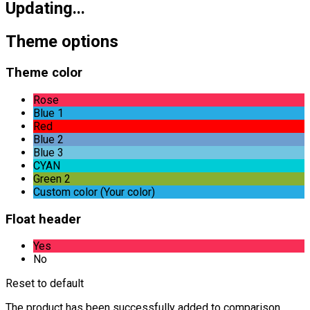
Updating...
Theme options
Theme color
Rose
Blue 1
Red
Blue 2
Blue 3
CYAN
Green 2
Custom color (Your color)
Float header
Yes
No
Reset to default
The product has been successfully added to comparison