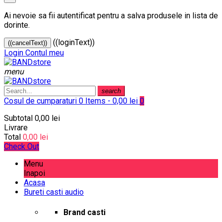
Ai nevoie sa fii autentificat pentru a salva produsele in lista de
dorinte.
((loginText))
((cancelText))
Login
Contul meu
menu
search
Cosul de cumparaturi
0 Items - 0,00 lei
0
Subtotal
0,00 lei
Livrare
Total
0,00 lei
Check Out
Menu
Inapoi
Acasa
Bureti casti audio
Brand casti