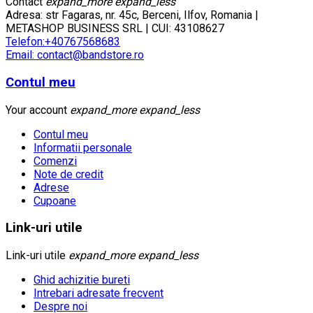
Contact
expand_more
expand_less
Adresa: str Fagaras, nr. 45c, Berceni, Ilfov, Romania |
METASHOP BUSINESS SRL | CUI: 43108627
Telefon:+40767568683
Email: contact@bandstore.ro
Contul meu
Your account
expand_more
expand_less
Contul meu
Informatii personale
Comenzi
Note de credit
Adrese
Cupoane
Link-uri utile
Link-uri utile
expand_more
expand_less
Ghid achizitie bureti
Intrebari adresate frecvent
Despre noi